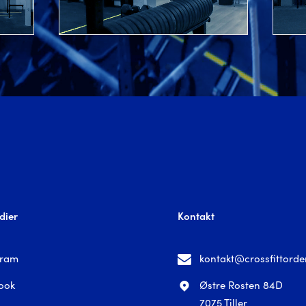
dier
Kontakt
gram
kontakt@crossfittorde
ook
Østre Rosten 84D
7075 Tiller