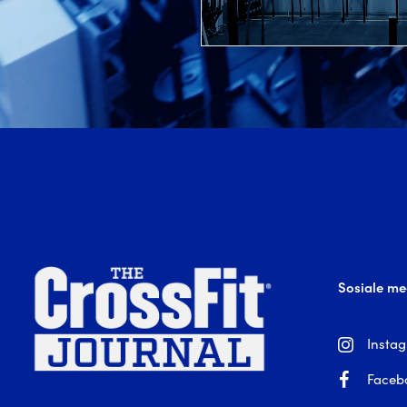
Sosiale me
Insta
Faceb