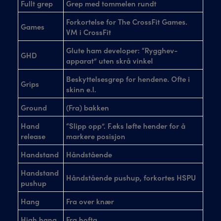
Fullt grep
Grep med tommelen rundt
Forkortelse for The CrossFit Games.
Games
VM i CrossFit
Glute ham developer: “Rygghev-
GHD
apparat” uten skrå vinkel
Beskyttelsesgrep for hendene. Ofte i
Grips
skinn e.l.
Ground
(Fra) bakken
Hand
“Slipp opp”. F.eks løfte hender for å
release
markere posisjon
Handstand
Håndstående
Handstand
Håndstående pushup, forkortes HSPU
pushup
Hang
Fra over knær
High hang
Fra hofta