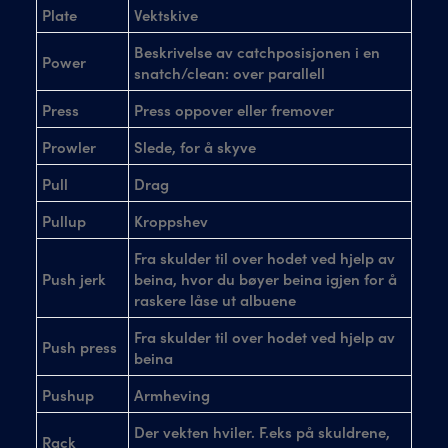
Plate
Vektskive
Beskrivelse av catchposisjonen i en
Power
snatch/clean: over parallell
Press
Press oppover eller fremover
Prowler
Slede, for å skyve
Pull
Drag
Pullup
Kroppshev
Fra skulder til over hodet ved hjelp av
Push jerk
beina, hvor du bøyer beina igjen for å
raskere låse ut albuene
Fra skulder til over hodet ved hjelp av
Push press
beina
Pushup
Armheving
Der vekten hviler. F.eks på skuldrene,
Rack