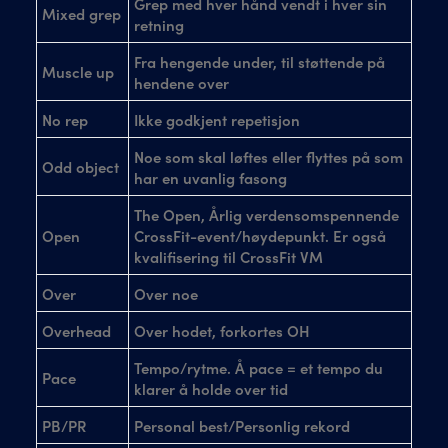
Grep med hver hånd vendt i hver sin
Mixed grep
retning
Fra hengende under, til støttende på
Muscle up
hendene over
No rep
Ikke godkjent repetisjon
Noe som skal løftes eller flyttes på som
Odd object
har en uvanlig fasong
The Open, Årlig verdensomspennende
Open
CrossFit-event/høydepunkt. Er også
kvalifisering til CrossFit VM
Over
Over noe
Overhead
Over hodet, forkortes OH
Tempo/rytme. Å pace = et tempo du
Pace
klarer å holde over tid
PB/PR
Personal best/Personlig rekord