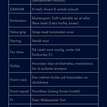
(annenhvert minutt)
EXMOM
X=tall, Hvert X antall minutt
Ekstensjon. Fullt utstrekk av et eller
Extension
flere ledd (f.eks hofte, knær)
False grip
Grep med tommelen over
Facing
Vendt mot
Så raskt som mulig, noter tid.
For time
Forkortes F.t.
Hvordan låse et klatretau med beina
Fotlås
for å avlaste armene
Der vekten hviler på fremsiden av
Front rack
skuldrene
Front squat
Frontbøy (stang foran hodet)
Ft
Feet: Måleenhet: Fot.