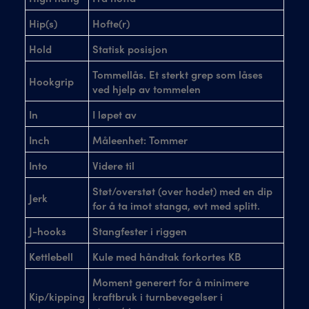
Hip(s)
Hofte(r)
Hold
Statisk posisjon
Tommellås. Et sterkt grep som låses
Hookgrip
ved hjelp av tommelen
In
I løpet av
Inch
Måleenhet: Tommer
Into
Videre til
Støt/overstøt (over hodet) med en dip
Jerk
for å ta imot stanga, evt med splitt.
J-hooks
Stangfester i riggen
Kettlebell
Kule med håndtak forkortes KB
Moment generert for å minimere
Kip/kipping
kraftbruk i turnbevegelser i