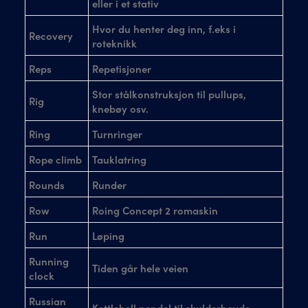
eller i et stativ
Hvor du henter deg inn, f.eks i
Recovery
roteknikk
Reps
Repetisjoner
Stor stålkonstruksjon til pullups,
Rig
knebøy osv.
Ring
Turnringer
Rope climb
Tauklatring
Rounds
Runder
Row
Roing Concept 2 romaskin
Run
Løping
Running
Tiden går hele veien
clock
Russian
Kettlebell pendel til skulderhøyde