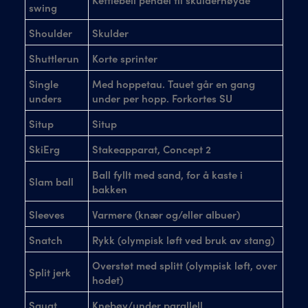
swing
Shoulder
Skulder
Shuttlerun
Korte sprinter
Single
Med hoppetau. Tauet går en gang
unders
under per hopp. Forkortes SU
Situp
Situp
SkiErg
Stakeapparat, Concept 2
Ball fyllt med sand, for å kaste i
Slam ball
bakken
Sleeves
Varmere (knær og/eller albuer)
Snatch
Rykk (olympisk løft ved bruk av stang)
Overstøt med splitt (olympisk løft, over
Split jerk
hodet)
Squat
Knebøy/under parallell