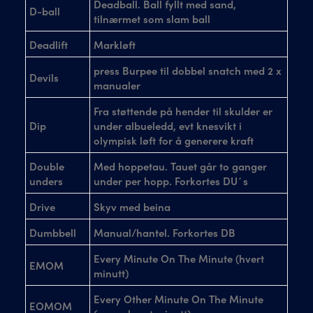
Deadball. Ball fyllt med sand,
D-ball
tilnærmet som slam ball
Deadlift
Markløft
press Burpee til dobbel snatch med 2 x
Devils
manualer
Fra støttende på hender til skulder er
Dip
under albueledd, evt knesvikt i
olympisk løft for å generere kraft
Double
Med hoppetau. Tauet går to ganger
unders
under per hopp. Forkortes DU´s
Drive
Skyv med beina
Dumbbell
Manual/hantel. Forkortes DB
Every Minute On The Minute (hvert
EMOM
minutt)
Every Other Minute On The Minute
EOMOM