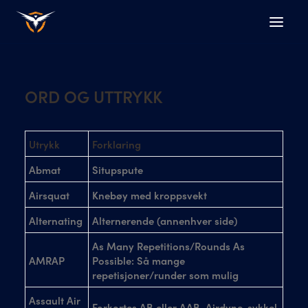
ORD OG UTTRYKK
Utrykk
Forklaring
Abmat
Situpspute
Airsquat
Knebøy med kroppsvekt
Alternating
Alternerende (annenhver side)
As Many Repetitions/Rounds As
AMRAP
Possible: Så mange
repetisjoner/runder som mulig
Assault Air
Forkortes AB eller AAB, Airdyne-sykkel