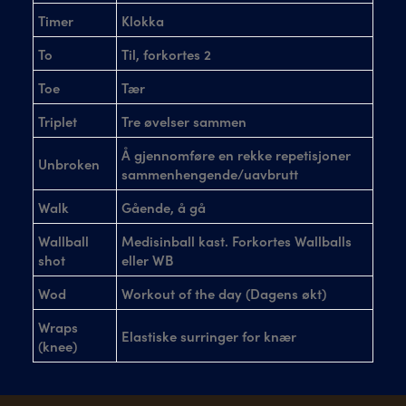
Timer
Klokka
To
Til, forkortes 2
Toe
Tær
Triplet
Tre øvelser sammen
Å gjennomføre en rekke repetisjoner
Unbroken
sammenhengende/uavbrutt
Walk
Gående, å gå
Wallball
Medisinball kast. Forkortes Wallballs
shot
eller WB
Wod
Workout of the day (Dagens økt)
Wraps
Elastiske surringer for knær
(knee)