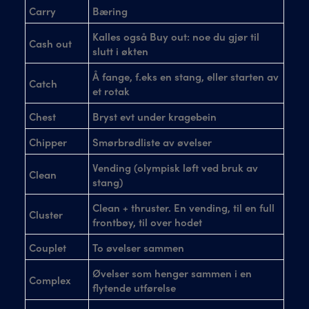
Carry
Bæring
Kalles også Buy out: noe du gjør til
Cash out
slutt i økten
Å fange, f.eks en stang, eller starten av
Catch
et rotak
Chest
Bryst evt under kragebein
Chipper
Smørbrødliste av øvelser
Vending (olympisk løft ved bruk av
Clean
stang)
Clean + thruster. En vending, til en full
Cluster
frontbøy, til over hodet
Couplet
To øvelser sammen
Øvelser som henger sammen i en
Complex
flytende utførelse