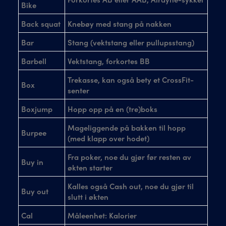
Bike
Back squat
Knebøy med stang på nakken
Bar
Stang (vektstang eller pullupsstang)
Barbell
Vektstang, forkortes BB
Trekasse, kan også bety et CrossFit-
Box
senter
Boxjump
Hopp opp på en (tre)boks
Mageliggende på bakken til hopp
Burpee
(med klapp over hodet)
Fra poker, noe du gjør før resten av
Buy in
økten starter
Kalles også Cash out, noe du gjør til
Buy out
slutt i økten
Cal
Måleenhet: Kalorier