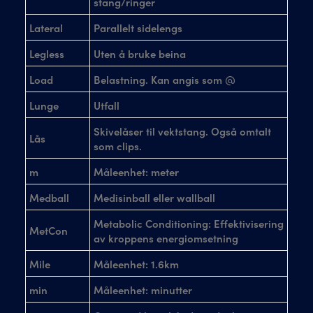
stang/ringer
Lateral
Parallelt sidelengs
Legless
Uten å bruke beina
Load
Belastning. Kan angis som @
Lunge
Utfall
Skivelåser til vektstang. Også omtalt
Lås
som clips.
m
Måleenhet: meter
Medball
Medisinball eller wallball
Metabolic Conditioning: Effektivisering
MetCon
av kroppens energiomsetning
Mile
Måleenhet: 1.6km
min
Måleenhet: minutter